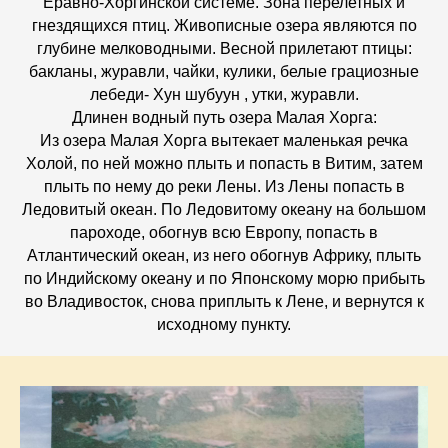
Еравно-Хоргинской системе. Зона перелетных и
гнездящихся птиц. Живописные озера являются по
глубине мелководными. Весной прилетают птицы:
бакланы, журавли, чайки, кулики, белые грациозные
лебеди- Хун шубуун , утки, журавли.
Длинен водный путь озера Малая Хорга:
Из озера Малая Хорга вытекает маленькая речка
Холой, по ней можно плыть и попасть в Витим, затем
плыть по нему до реки Лены. Из Лены попасть в
Ледовитый океан. По Ледовитому океану на большом
пароходе, обогнув всю Европу, попасть в
Атлантический океан, из него обогнув Африку, плыть
по Индийскому океану и по Японскому морю прибыть
во Владивосток, снова приплыть к Лене, и вернутся к
исходному пункту.