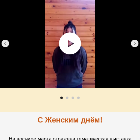
С Женским днём!
На восьмое марта отражена тематическая выставка