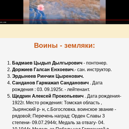
Воины - земляки:
Бадмаев Цыдып Дылгырович
- понтонер.
Доржиев Галсан Енхоевич
.- сан. инструктор.
Эрдынеев Ринчин Цыренович.
Санданов Гармажап Санданович
. Дата
рождения : 03. 09.1925г. - лейтенант.
Щедрин Алексей Прокопьевич
. Дата рождения-
1922г. Место рождения: Томская область ,
Зырянский р- н, с.Богословка. воинское звание -
рядовой; Перечень наград: Орден Славы 3
степени- 09.07.2944г, Медаль за отвагу- 04.