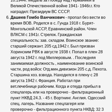
10.1944г. Медаль за Победу над Германией в
Великой Отечественной войне 1941- 1946г.г. Кто
наградил: Президиум ВС СССР.
Дашеев Гомбо Ванчикович
- пропал без вести во
время ВОВ. Родился в с. Гунда 1918 г. Бурят-
Монгольской АССР, Еравнинский район. Член
ВЛКСМ с 1941г. Стрелок. Гражданская
специальность: зав. складом. Воинское звание:
старший сержант. 205 сд.1942 г. Был призван
Хоринским РВК в августе 1938 г. Попал в плен 28
августа 1942 г. под Миллеровым. . Последняя
занимаемая должность , наименование воинской
части, род войск: Отд.мин.дивизион 205 с.д. Пехота.
Старшина хоз. взвода. Находился в плену с 28
августа 1942 г. Франция. Работал при
вет.лечебнице рабочим. Когда и откуда прибыл в
спецлагерь или на проверочно - фильтрационный
пункт НКВД 24.3. - 45 г. Вортнинг. Англия. Одесский
спец. лагерь. Название спецлагеря или
проверочно - фильтрационного пункта НКВД: 32 3